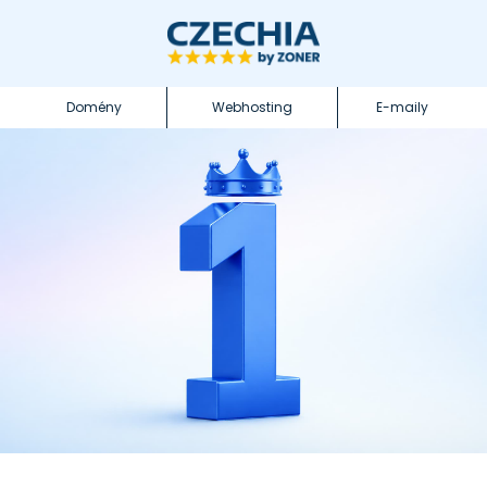
Domény
Webhosting
E-maily