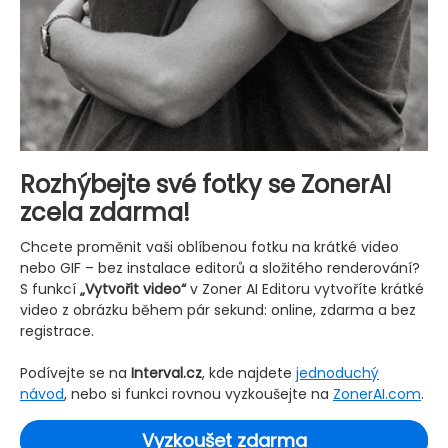
Rozhýbejte své fotky se ZonerAI
zcela zdarma!
Chcete proměnit vaši oblíbenou fotku na krátké video
nebo GIF – bez instalace editorů a složitého renderování?
S funkcí
„Vytvořit video“
v Zoner AI Editoru vytvoříte krátké
video z obrázku během pár sekund: online, zdarma a bez
registrace.
Podívejte se na
Interval.cz
, kde najdete
jednoduchý
návod
, nebo si funkci rovnou vyzkoušejte na
ZonerAI.com
.
Vyzkoušet zdarma