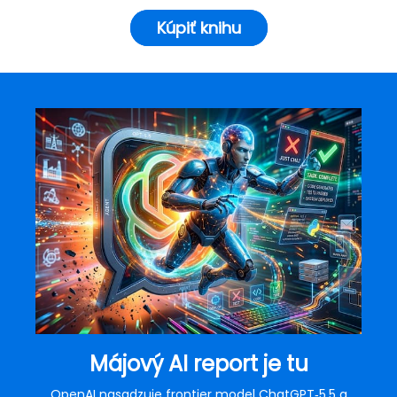
Kúpiť knihu
Májový AI report je tu
OpenAI nasadzuje frontier model ChatGPT‑5.5 a