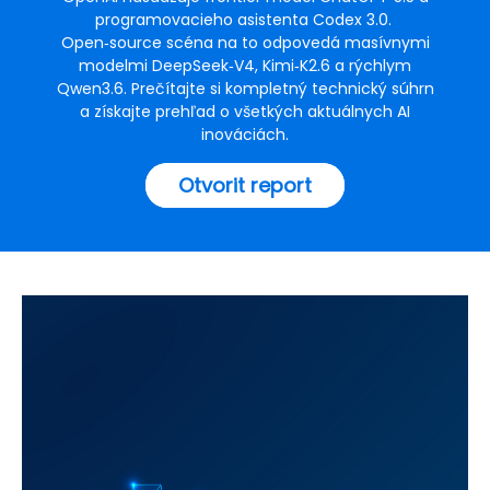
programovacieho asistenta Codex 3.0.
Open‑source scéna na to odpovedá masívnymi
modelmi DeepSeek‑V4, Kimi‑K2.6 a rýchlym
Qwen3.6. Prečítajte si kompletný technický súhrn
a získajte prehľad o všetkých aktuálnych AI
inováciách.
Otvorit report