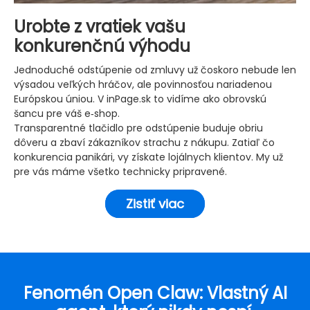
Urobte z vratiek vašu
konkurenčnú výhodu
Jednoduché odstúpenie od zmluvy už čoskoro nebude len
výsadou veľkých hráčov, ale povinnosťou nariadenou
Európskou úniou. V inPage.sk to vidíme ako obrovskú
šancu pre váš e‑shop.
Transparentné tlačidlo pre odstúpenie buduje obriu
dôveru a zbaví zákazníkov strachu z nákupu. Zatiaľ čo
konkurencia panikári, vy získate lojálnych klientov. My už
pre vás máme všetko technicky pripravené.
Zistiť viac
Fenomén Open Claw: Vlastný AI