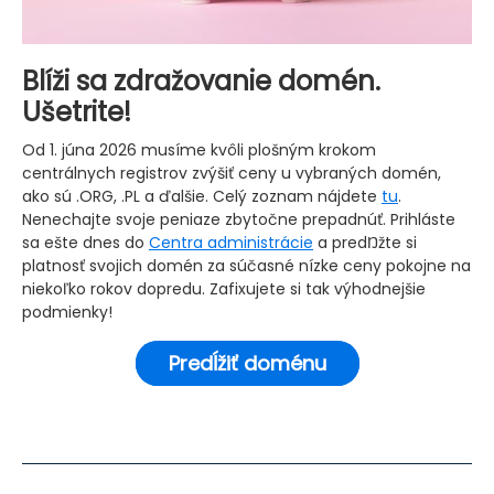
Blíži sa zdražovanie domén.
Ušetrite!
Od 1. júna 2026 musíme kvôli plošným krokom
centrálnych registrov zvýšiť ceny u vybraných domén,
ako sú .ORG, .PL a ďalšie. Celý zoznam nájdete
tu
.
Nenechajte svoje peniaze zbytočne prepadnúť. Prihláste
sa ešte dnes do
Centra administrácie
a predŊžte si
platnosť svojich domén za súčasné nízke ceny pokojne na
niekoľko rokov dopredu. Zafixujete si tak výhodnejšie
podmienky!
Predĺžiť doménu