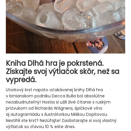
Kniha Dlhá hra je pokrstená.
Získajte svoj výtlačok skôr, než sa
vypredá.
Utorkový krst napäto očakávanej knihy Dlhá hra
v brnianskom podniku Decca Bulla bol absolútne
nezabudnuteľný! Hostia si užili živé čítanie s ruským
prízvukom od Richarda Wágnera, špičkové víno
aj autogramiádu s ilustrátorkou Miškou Dopitovou.
Nestihli ste krst? Nezúfajte! Zaobstarajte si svoj vlastný
výtlačok so zľavou 10 % ešte dnes.