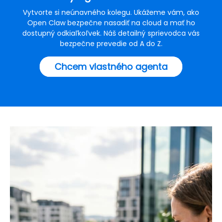
Vytvorte si neúnavného kolegu. Ukážeme vám, ako
Open Claw bezpečne nasadiť na cloud a mať ho
dostupný odkiaľkoľvek. Náš detailný sprievodca vás
bezpečne prevedie od A do Z.
Chcem vlastného agenta